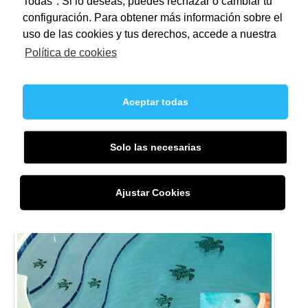
Todas". Si lo deseas, puedes rechazar o cambiar tu
configuración. Para obtener más información sobre el
uso de las cookies y tus derechos, accede a nuestra
Política de cookies
Aceptar todas
Piscina rectangular con cañones de agua
by
Solo las necesarias
Ajustar Cookies