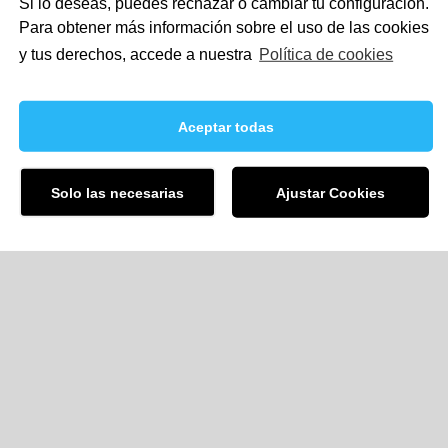
Si lo deseas, puedes rechazar o cambiar tu configuración.
Para obtener más información sobre el uso de las cookies
y tus derechos, accede a nuestra
Política de cookies
Aceptar todas
yte
|
Google+
Aviso Legal
|
Política de Privacidad
|
Política
Solo las necesarias
Ajustar Cookies