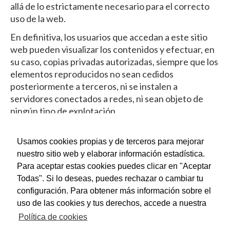
allá de lo estrictamente necesario para el correcto
uso de la web.
En definitiva, los usuarios que accedan a este sitio
web pueden visualizar los contenidos y efectuar, en
su caso, copias privadas autorizadas, siempre que los
elementos reproducidos no sean cedidos
posteriormente a terceros, ni se instalen a
servidores conectados a redes, ni sean objeto de
ningún tipo de explotación.
Asimismo, todas las marcas, nombres comerciales o
signos distintivos de cualquier clase que aparecen
Usamos cookies propias y de terceros para mejorar
en el sitio web son propiedad de sus respectivos
nuestro sitio web y elaborar información estadística.
dueños, sin que pueda entenderse que el uso o
Para aceptar estas cookies puedes clicar en "Aceptar
acceso al mismo atribuya al usuario derecho alguno
Todas". Si lo deseas, puedes rechazar o cambiar tu
sobre los mismos.
configuración. Para obtener más información sobre el
uso de las cookies y tus derechos, accede a nuestra
La distribución, modificación, cesión o comunicación
Política de cookies
pública de los contenidos y cualquier otro acto que