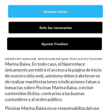
no haya sido expresamente autorizado por el titular
de los derechos de explotación quedan prohibidos.
Aceptar todas
El establecimiento de un hiperenlace no implica en
ningún caso la existencia de relaciones entre
Solo las necesarias
Piscinas Marina Baixa y el propietario del sitio web
en la que se establezca, ni la aceptación y aprobación
por parte de Piscinas Marina Baixa de sus
Ajustar Cookies
contenidos o servicios. Aquellas personas que se
propongan establecer un hiperenlace previamente
deberán solicitar autorización por escrito a Piscinas
Marina Baixa. En todo caso, el hiperenlace
únicamente permitirá el acceso a la página de inicio
de nuestro sitio web, asimismo deberá abstenerse
de realizar manifestaciones o indicaciones falsas o
inexactas sobre Piscinas Marina Baixa, o incluir
contenidos ilícitos, contrarios a las buenas
costumbres y al orden público.
Piscinas Marina Baixa no se responsabiliza del uso