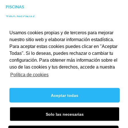
PISCINAS
TIPO PISCINAS
Usamos cookies propias y de terceros para mejorar
Recientes
nuestro sitio web y elaborar información estadística.
Para aceptar estas cookies puedes clicar en "Aceptar
Todas". Si lo deseas, puedes rechazar o cambiar tu
configuración. Para obtener más información sobre el
PISCINA RECTANGULAR 17×2.5
uso de las cookies y tus derechos, accede a nuestra
PISCINA RECTANGULAR 8×4 CON CORONACIÓN DE
Política de cookies
GRANITO IN SITU
PISCINA COMUNITARIA 17×6,5
Aceptar todas
PISCINA CON TERRAZA DE GRES PORCELÁNICO IMITACIÓN
MADERA
Solo las necesarias
PISCINA 10×5