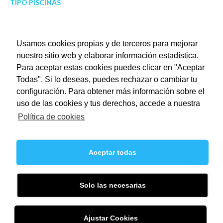
TIPO PISCINAS
Recientes
Usamos cookies propias y de terceros para mejorar
nuestro sitio web y elaborar información estadística.
Para aceptar estas cookies puedes clicar en "Aceptar
PISCINA RECTANGULAR 17×2.5
Todas". Si lo deseas, puedes rechazar o cambiar tu
configuración. Para obtener más información sobre el
PISCINA RECTANGULAR 8×4 CON CORONACIÓN DE
uso de las cookies y tus derechos, accede a nuestra
GRANITO IN SITU
Política de cookies
PISCINA COMUNITARIA 17×6,5
PISCINA CON TERRAZA DE GRES PORCELÁNICO IMITACIÓN
Aceptar todas
MADERA
PISCINA 10×5
Solo las necesarias
Siguenos
Ajustar Cookies