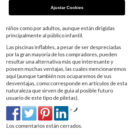
(tales como depuradoras y filtros propios) y, por
Ajustar Cookies
último, las piscinas inflables, que son las menos
costosas de todas y pueden ser utilizadas tanto por
niños como por adultos, aunque están dirigidas
principalmente al público infantil.
Las piscinas inflables, a pesar de ser despreciadas
por la gran mayoría de los compradores, pueden
resultar una alternativa más que interesante y
poseen muchas ventajas, las cuales mencionaremos
aquí (aunque también nos ocuparemos de sus
desventajas, como corresponde en artículos de esta
naturaleza que sirven de guia al posible futuro
usuario de este tipo de piletas).
by
Los comentarios están cerrados.